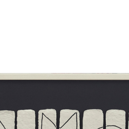
ro
loja
info
clipping
novidades
agenda