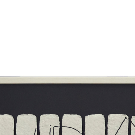
manuscritos
joias
visuais
pedagógicos
objetos
vídeos
liv