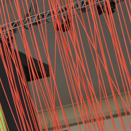
ro
loja
info
clipping
novidades
agenda