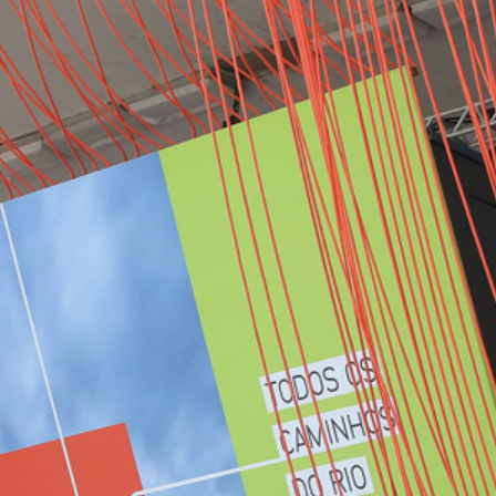
manuscritos
joias
visuais
pedagógicos
objetos
vídeos
liv