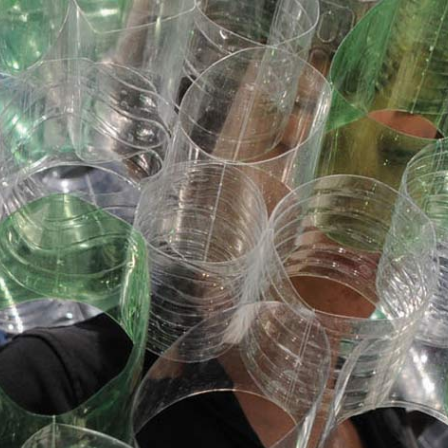
ro
loja
info
clipping
novidades
agenda