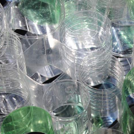
manuscritos
joias
visuais
pedagógicos
objetos
vídeos
liv