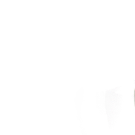
manuscritos
joias
visuais
pedagógicos
objetos
vídeos
liv