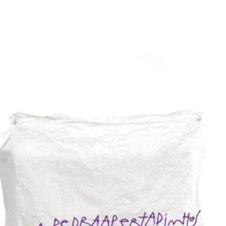
ro
loja
info
clipping
novidades
agenda