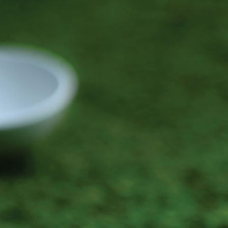
ro
loja
info
clipping
novidades
agenda