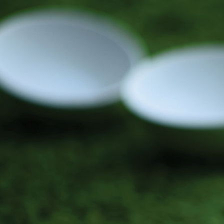
manuscritos
joias
visuais
pedagógicos
objetos
vídeos
liv