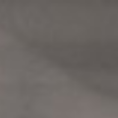
manuscritos
joias
visuais
pedagógicos
objetos
vídeos
liv