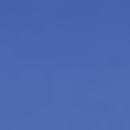
manuscritos
joias
visuais
pedagógicos
objetos
vídeos
liv