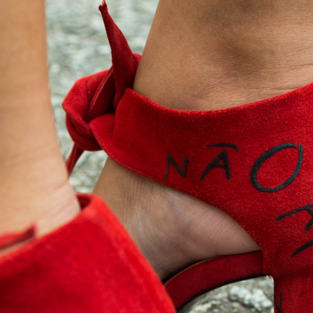
ro
loja
info
clipping
novidades
agenda