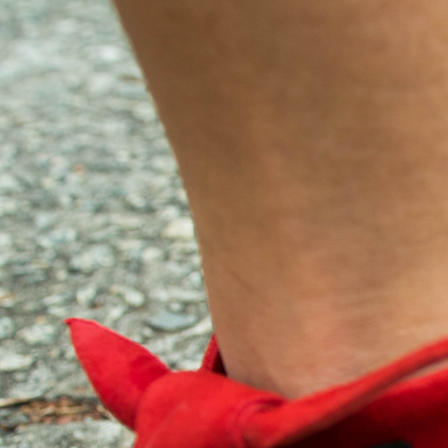
manuscritos
joias
visuais
pedagógicos
objetos
vídeos
liv