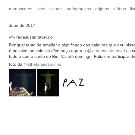
manuscritos
joias
visuais
pedagógicos
objetos
vídeos
liv
June de 2017
@viradasustentavel.rio
Brinquei tanto de ampliar o significado das palavras que deu nisso
é possível no coletivo.///começa agora a
@viradasustentavel.rio
co
tudo o que é canto do Rio. Vai até domingo. Feliz em participar d
foto da
@sthefaniecaminha