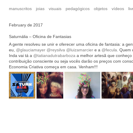
manuscritos
joias
visuais
pedagógicos
objetos
vídeos
liv
February de 2017
Saturnália – Oficina de Fantasias
A gente resolveu se unir e oferecer uma oficina de fantasia: a gen
eu,
@glauciamayer
@reysilva
@luizamarcier
e a
@fecula
. Quem q
Inda vai tá a
@tatianadutrabarboza
a melhor artesã que conheço 
contribuição consciente ou seja vocês darão os preços com consci
Economia Criativa começa em casa. Venham!!!