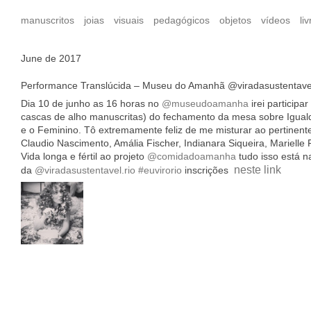
manuscritos
joias
visuais
pedagógicos
objetos
vídeos
liv
June de 2017
Performance Translúcida – Museu do Amanhã @viradasustentavel
Dia 10 de junho as 16 horas no
@museudoamanha
irei participa
cascas de alho manuscritas) do fechamento da mesa sobre Igua
e o Feminino. Tô extremamente feliz de me misturar ao pertinent
Claudio Nascimento, Amália Fischer, Indianara Siqueira, Mariell
Vida longa e fértil ao projeto
@comidadoamanha
tudo isso está 
neste link
da
@viradasustentavel.rio
#euvirorio
inscrições