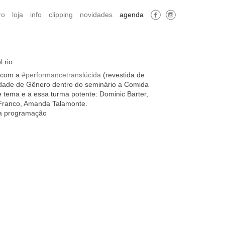
ro
loja
info
clipping
novidades
agenda
.rio
r com a
#performancetranslúcida
(revestida de
ldade de Gênero dentro do seminário a Comida
e tema e a essa turma potente: Dominic Barter,
e Franco, Amanda Talamonte.
na programação