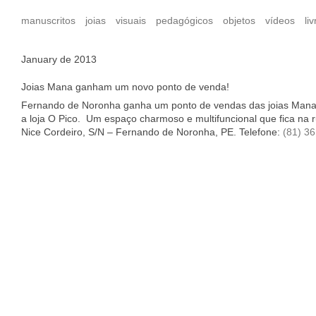
manuscritos
joias
visuais
pedagógicos
objetos
vídeos
liv
January de 2013
Joias Mana ganham um novo ponto de venda!
Fernando de Noronha ganha um ponto de vendas das joias Mana
a loja O Pico. Um espaço charmoso e multifuncional que fica na 
Nice Cordeiro, S/N – Fernando de Noronha, PE. Telefone:
(81) 3